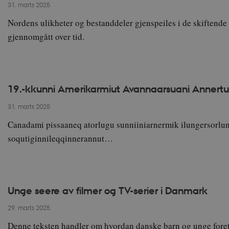
31. marts 2025
Nordens ulikheter og bestanddeler gjenspeiles i de skiftend
gjennomgått over tid.
19.-kkunni Amerikarmiut Avannaarsuani Annertu
31. marts 2025
Canadami pissaaneq atorlugu sunniiniarnermik ilungersorlu
soqutiginnileqqinnerannut…
Unge seere av filmer og TV-serier i Danmark
29. marts 2025
Denne teksten handler om hvordan danske barn og unge fore