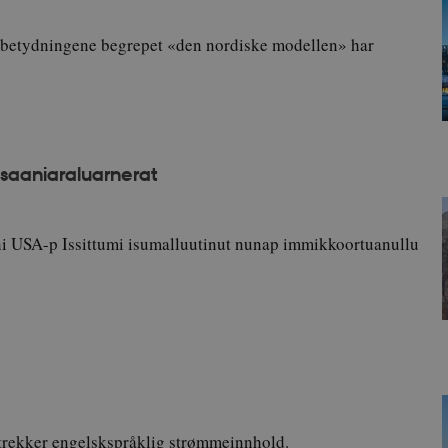
e betydningene begrepet «den nordiske modellen» har
saaniaraluarnerat
ni USA-p Issittumi isumalluutinut nunap immikkoortuanullu
trekker engelskspråklig strømmeinnhold.