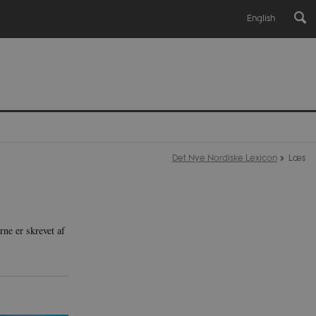
English
Det Nye Nordiske Lexicon
Læs
ne er skrevet af