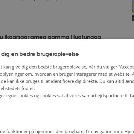
llu Ikaarsaariarneq aamma Illuatungaa
 dig en bedre brugeroplevelse
t kan give dig den bedste brugeroplevelse, når du vælger ”Accepte
plysninger om, hvordan en bruger interagerer med et website. Al
de kan ikke bruges til at identificere dig direkte. Du kan altid æn
ebstedets footer.
ger egne cookies og cookies sat af vores samarbejdspartnere til f
arbeidet
rdiske landene begynte å oppfatte seg selv som humanitære
de funktioner på hjemmesiden brugbare, fx navigation mm. Hj