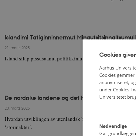
Islandimi Tatiginninnermut Mingutsitsinngitsumu
21. marts 2025
Cookies giver
Island silap pissusaanut politikkimut misileraatitsialaavoq
Aarhus Universite
Cookies gemmer o
anonymiseret, og 
under Cookies i w
Universitetet bru
De nordiske landene og det humanitære hjelpe
20. marts 2025
Hvordan utviklingen av utenlandsk bistand førte til at de no
Nødvendige
‘stormakter’.
Gør grundlæggen