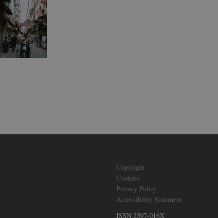
nistratorer. I de
delagt i slutningen af
ig identifikator i
-
generelt som en
t muligt at gemme
 det muligvis ikke
lt af platformen,
nistratorer. I de
delagt i slutningen af
ig identifikator i
ent and privacy
It records data on the
policies and
re honored in future
 web development
protect a site
ck on web forms.
Copyright
Cookies
ervice to remember
cessary for Cookie-
Privacy Policy
.
Accessibility Statement
n humans and bots.
to make valid reports
ISSN 2597-016X