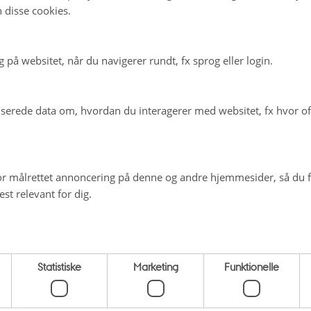
 disse cookies.
på websitet, når du navigerer rundt, fx sprog eller login.
ulig tilstedeværelse av vikinger i Brasil kaster lys over en
erede data om, hvordan du interagerer med websitet, fx hvor oft
r målrettet annoncering på denne og andre hjemmesider, så du få
via siden 2015
st relevant for dig.
TV og film for barn i en nordisk kontekst.
Statistiske
Marketing
Funktionelle