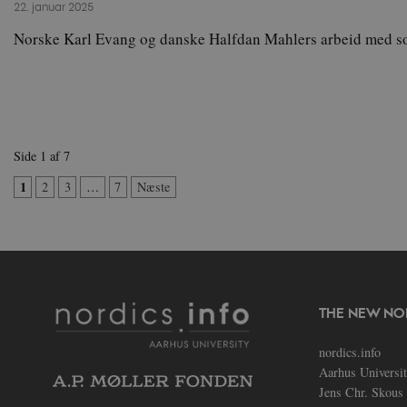
22. januar 2025
Norske Karl Evang og danske Halfdan Mahlers arbeid med s
fe_typo_user
Side 1 af 7
1
2
3
…
7
Næste
VISITOR_PRIVACY_
csrftoken
THE NEW NO
CookieScriptConse
nordics.info
Aarhus Universi
__cf_bm
Jens Chr. Skous 