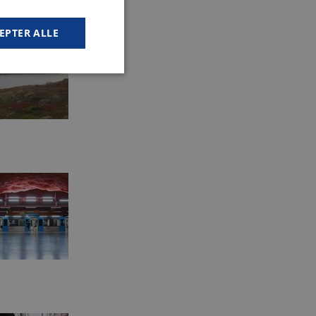
EPTER ALLE
ioner som navigation
, TYPO3, og bruges
 en backend-bruger er
, TYPO3, og bruges
 en backend-bruger er
-
generelt som en
t muligt at gemme
 det muligvis ikke
lt af platformen,