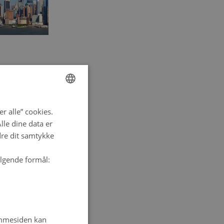
ENGLISH
r alle” cookies.
DANISH
le dine data er
dre dit samtykke
ølgende formål:
emmesiden kan