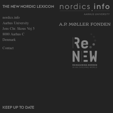
back
back
THE NEW NORDIC LEXICON
TYPO
be_typo_user
30
Denn
TYPO3
nordics.info
minutter
CMS-
Association
bruge
Aarhus University
.au.dk
back
Jens Chr. Skous Vej 5
back
TYPO
8000 Aarhus C
Denmark
fe_typo_user
30
Dett
Typo3
minutter
forb
Association
webi
Contact
.nordics.info
Det 
brug
for 
gemm
men 
muli
det 
af p
kan 
webs
flest
til a
af e
inde
ident
spec
KEEP UP TO DATE
fe_typo_user
30
Dett
Typo3