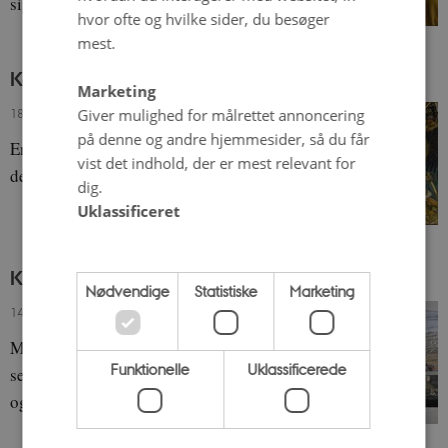
sig siden invasionen af Ukraine.
hvor ofte og hvilke sider, du besøger
mest.
Kalevalas forskellige betydninger
Marketing
18. september 2023
-
Emma Healey
Giver mulighed for målrettet annoncering
på denne og andre hjemmesider, så du får
En oversigt over forskellige perspektiver på
vist det indhold, der er mest relevant for
det episke digt.
dig.
Uklassificeret
Kulturarv i Færøerne og Åland
Nødvendige
Statistiske
Marketing
14. september 2023
-
Annika Christensen
Moderne tilgange til kulturarv i de
Funktionelle
Uklassificerede
selvstyrende regioner kaster lys over gamle
og nye traditioner.