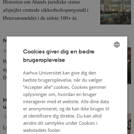
Historien om Ålands juridiske status
afspejler centrale sikkerhedsspørgsmål i
Østersøområdet i de sidste 100+ år.
Nordiska barndomsinstitutioners inflytande
Cookies giver dig en bedre
30. oktober 2023
-
Eva Gulløv
brugeroplevelse
ENGLISH
Professionell barnomsorg påverkar
uppfostran i hemmet, med fokus på
DANISH
Aarhus Universitet kan give dig den
Danmark.
bedste brugeroplevelse, når du vælger
”Accepter alle” cookies. Cookies gemmer
oplysninger om, hvordan en bruger
NNL Pod 3+4: Norden, byplanlægning og
interagerer med et website. Alle dine data
ungdommen
er anonymiseret, og de kan ikke bruges til
at identificere dig direkte. Du kan altid
13. oktober 2023
-
Gaëtan Gamba
ændre dit samtykke under Cookies i
Lyt til to podcasts om historie relateret til
webstedets footer.