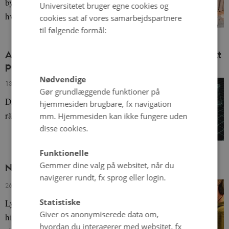
byplanlægning og praktiske aspekter, og
Universitetet bruger egne cookies og
hvorfor unge mennesker bør involveres.
cookies sat af vores samarbejdspartnere
til følgende formål:
Access to justice och digitalisering – ett nordiskt
perspektiv
Nødvendige
13. oktober 2023
-
Bettina Lemann Kristiansen
Gør grundlæggende funktioner på
Digitaliseringen kan utmana grundläggande
hjemmesiden brugbare, fx navigation
rättsstatsprinciper, med fokus på Danmark.
mm. Hjemmesiden kan ikke fungere uden
disse cookies.
Funktionelle
Gemmer dine valg på websitet, når du
NNL Pod 1+2: Norden og Østersøregionen
navigerer rundt, fx sprog eller login.
26. september 2023
-
Author
Statistiske
Lyt til to podcasts om Østersøregionens
Giver os anonymiserede data om,
historie og identitet, og hvad der har ændret
hvordan du interagerer med websitet, fx